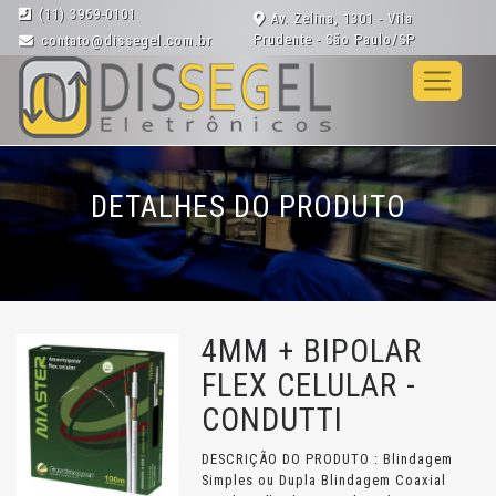
(11) 3969-0101
Av. Zelina, 1301 - Vila
Prudente - São Paulo/SP
contato@dissegel.com.br
DETALHES DO PRODUTO
4MM + BIPOLAR
FLEX CELULAR -
CONDUTTI
DESCRIÇÃO DO PRODUTO : Blindagem
Simples ou Dupla Blindagem Coaxial