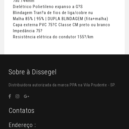
7x0.144mm
Dielétrico Polietileno expanso a G?S
Blindagem Tran?a de fios de liga/cobre nu
Malha 85% | 95% | DUPLA BLINDAGEM (fita+malha)
Capa externa PVC 75?C Classe CM preto ou branco
Impedância 75?
Resistência elétrica do condutor 155?/km
Sobre à Dissegel
Distribuidora autorizada da marca PPA na Vila Prudente - SP.
Contatos
Endereço :