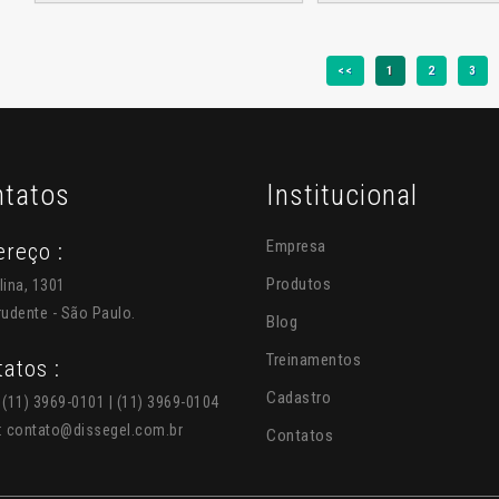
<<
1
2
3
tatos
Institucional
Empresa
reço :
Produtos
lina, 1301
rudente - São Paulo.
Blog
Treinamentos
atos :
Cadastro
 (11) 3969-0101 | (11) 3969-0104
:
contato@dissegel.com.br
Contatos