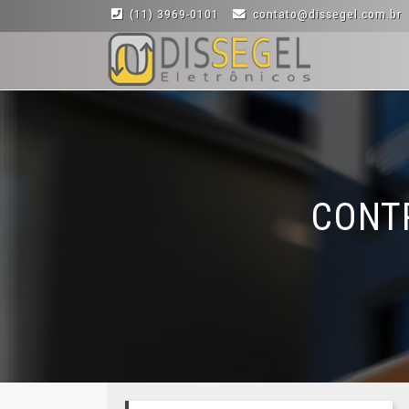
(11) 3969-0101
contato@dissegel.com.br
CONTR