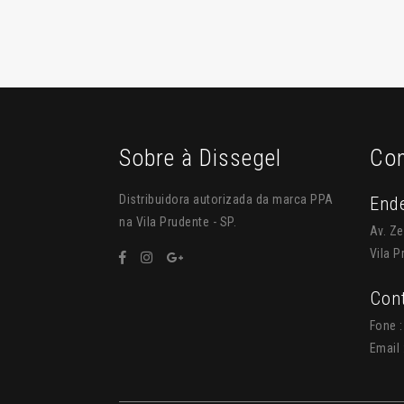
Sobre à Dissegel
Con
Distribuidora autorizada da marca PPA
Ende
na Vila Prudente - SP.
Av. Ze
Vila P
Cont
Fone :
Email 