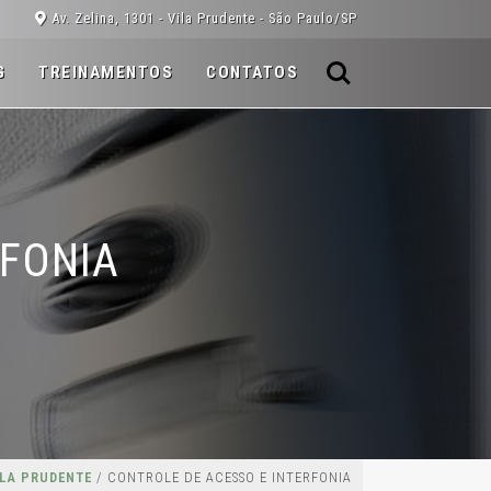
Av. Zelina, 1301 - Vila Prudente - São Paulo/SP
G
TREINAMENTOS
CONTATOS
RFONIA
ILA PRUDENTE
/ CONTROLE DE ACESSO E INTERFONIA